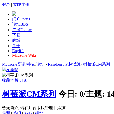
登录
|
立即注册
门户
Portal
论坛
BBS
广播
Follow
下载
商城
关于
English
Mcuzone Wiki
Mcuzone 野芯科技
»
论坛
›
Raspberry Pi树莓派
›
树莓派CM系列
收藏本版
订阅
树莓派CM系列
今日:
0
/
主题:
1
暂无简介, 请在后台版块管理中添加!
最新
|
热门
|
热帖
|
精华