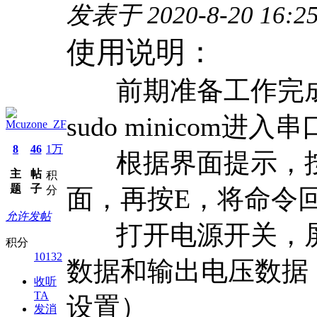
发表于 2020-8-20 16:2
使用说明：
前期准备工作完成
sudo minicom进
Mcuzone_ZF
8
46
1万
根据界面提示，按键盘
主
帖
积
题
子
分
面，再按E，将命令
允许发帖
打开电源开关，屏
积分
10132
数据和输出电压数据
收听
TA
设置）
发消