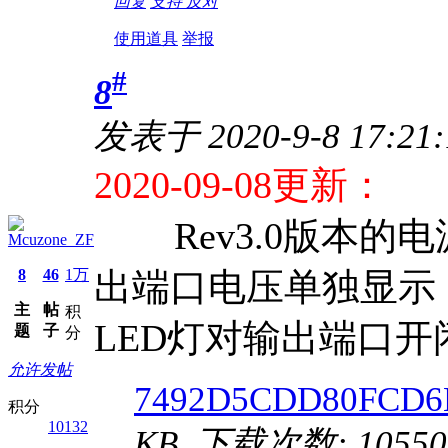
回复
支持
反对
使用道具
举报
#
8
发表于 2020-9-8 17:21
2020-09-08更新：
Rev3.0版本的电源
Mcuzone_ZF
8
46
1万
出端口电压单独显示
主
帖
积
LED灯对输出端口
题
子
分
允许发帖
7492D5CDD80FCD6E
积分
10132
KB, 下载次数: 10550