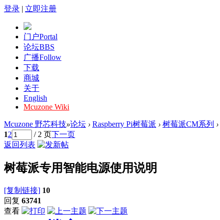
登录
|
立即注册
门户
Portal
论坛
BBS
广播
Follow
下载
商城
关于
English
Mcuzone Wiki
Mcuzone 野芯科技
»
论坛
›
Raspberry Pi树莓派
›
树莓派CM系列
›
1
2
/ 2 页
下一页
返回列表
树莓派专用智能电源使用说明
[复制链接]
10
回复
63741
查看