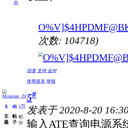
息
O%V]$4HPDMF@BKB
次数: 104718)
回复
支持
反对
使用道具
举报
#
5
Mcuzone_ZF
8
46
1万
发表于 2020-8-20 16:3
主
帖
积
输入ATE查询电源系
题
子
分