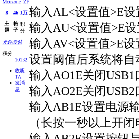
Mcuzone_ZF
输入AL<设置值>E
8
46
1万
主
帖
输入AU<设置值>E
积
题
子
分
输入AV<设置值>E
允许发帖
积分
设置阈值后系统将自
10132
收听
输入AO1E关闭USB
TA
发消
输入AO2E关闭USB
息
输入AB1E设置电
（长按一秒以上开闭
输入AB2E设置按钮