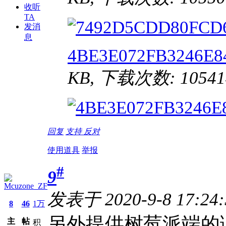
收听
TA
发消
息
4BE3E072FB3246E8
KB, 下载次数: 10541
回复
支持
反对
使用道具
举报
#
9
Mcuzone_ZF
发表于 2020-9-8 17:24
8
46
1万
另外提供树莓派端的
主
帖
积