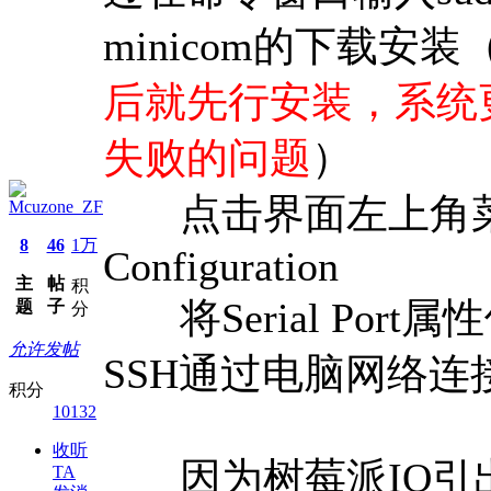
minicom的下载安装
后就先行安装，系统
失败的问题
）
点击界面左上角菜单->Pre
Mcuzone_ZF
8
46
1万
Configuration
主
帖
积
将Serial Port属
题
子
分
允许发帖
SSH通过电脑网络
积分
10132
收听
因为树莓派IO引
TA