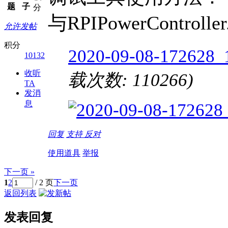
题
子
分
与RPIPowerContro
允许发帖
积分
2020-09-08-172628_
10132
收听
载次数: 110266)
TA
发消
息
回复
支持
反对
使用道具
举报
下一页 »
1
2
/ 2 页
下一页
返回列表
发表回复