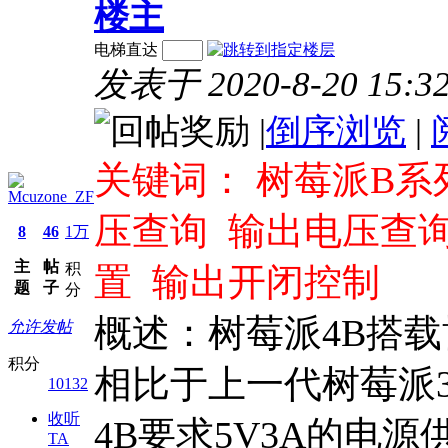
楼主
电梯直达
发表于 2020-8-20 15:3
|
倒序浏览
|
关键词： 树莓派B系
Mcuzone_ZF
压查询 输出电压查
8
46
1万
主
帖
积
置 输出开闭控制
题
子
分
概述：树莓派4B搭载
允许发帖
积分
相比于上一代树莓派3
10132
收听
4B要求5V3A的电
TA