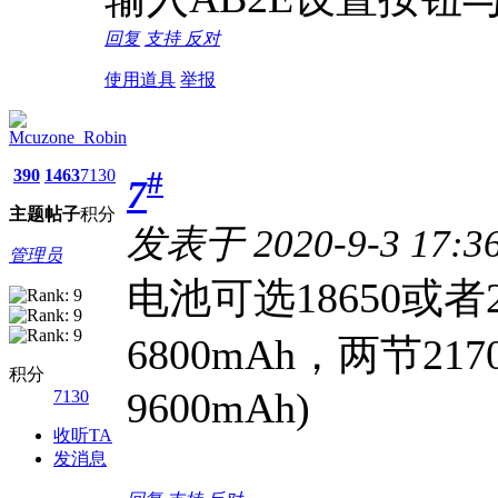
回复
支持
反对
使用道具
举报
Mcuzone_Robin
390
1463
7130
#
7
主题
帖子
积分
发表于 2020-9-3 17:3
管理员
电池可选18650或者2
6800mAh，两节21
积分
9600mAh)
7130
收听TA
发消息