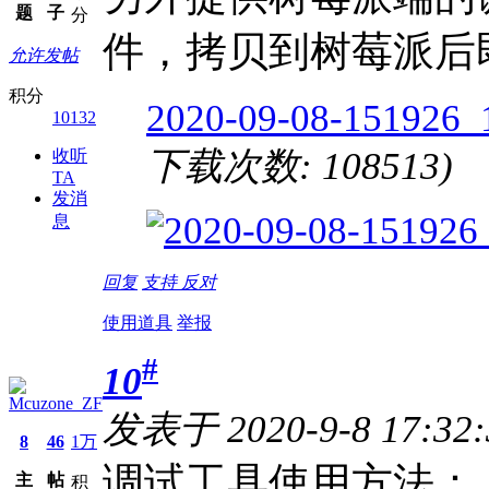
题
子
分
件，拷贝到树莓派后
允许发帖
积分
2020-09-08-151926_
10132
下载次数: 108513)
收听
TA
发消
息
回复
支持
反对
使用道具
举报
#
10
Mcuzone_ZF
发表于 2020-9-8 17:32
8
46
1万
调试工具使用方法： 确保
主
帖
积