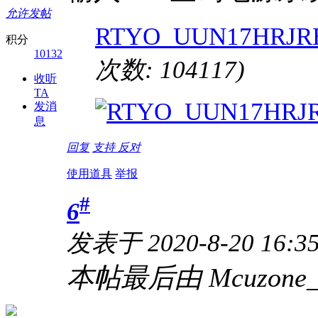
允许发帖
RTYO_UUN17HRJR
积分
10132
次数: 104117)
收听
TA
发消
息
回复
支持
反对
使用道具
举报
#
6
发表于 2020-8-20 16:3
本帖最后由 Mcuzone_ZF