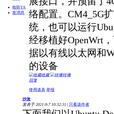
展接口，并预留了4
收听TA
络配置。CM4_5
发消息
统，也可以运行Ubu
经移植好OpenWr
据以有线以太网和W
的设备
收藏
转播
回复
使用道具
举报
沙发
发表于 2021-9-7 10:32:31
|
只看该作者
下面我们以Ubuntu D