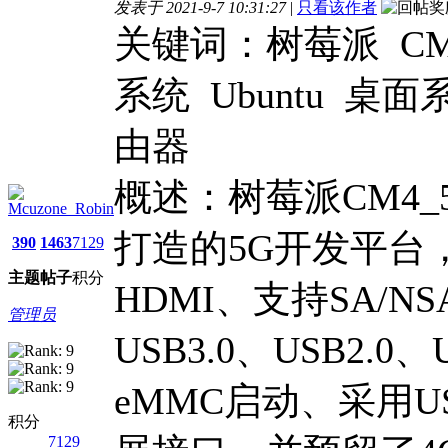
发表于 2021-9-7 10:31:27
|
只看该作者
关键词：树莓派 CM4
系统 Ubuntu 桌
由器
概述：树莓派CM4_
Mcuzone_Robin
打造的5G开发平台
390
1463
7129
主题
帖子
积分
HDMI、支持SA/NS
管理员
USB3.0、USB2.
eMMC启动、采用US
积分
7129