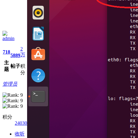
admin
2
718
万
5889
主
帖子
积
题
分
管理员
积分
24030
收听