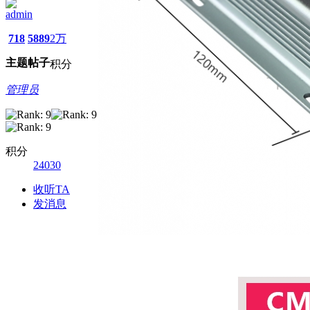
admin
718
5889
2万
主题
帖子
积分
管理员
积分
24030
收听TA
发消息