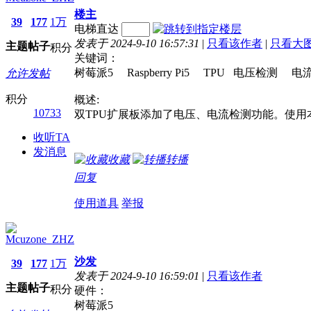
楼主
39
177
1万
电梯直达
发表于 2024-9-10 16:57:31
|
只看该作者
|
只看大
主题
帖子
积分
关键词：
树莓派5 Raspberry Pi5 TPU 电压检测
允许发帖
积分
概述:
10733
双TPU扩展板添加了电压、电流检测功能。使用
收听TA
发消息
收藏
转播
回复
使用道具
举报
Mcuzone_ZHZ
沙发
39
177
1万
发表于 2024-9-10 16:59:01
|
只看该作者
主题
帖子
积分
硬件：
树莓派5