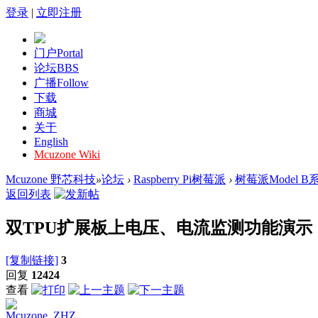
登录
|
立即注册
门户
Portal
论坛
BBS
广播
Follow
下载
商城
关于
English
Mcuzone Wiki
Mcuzone 野芯科技
»
论坛
›
Raspberry Pi树莓派
›
树莓派Model B
返回列表
双TPU扩展板上电压、电流监测功能演示
[复制链接]
3
回复
12424
查看
Mcuzone_ZHZ