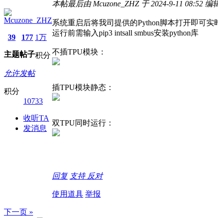
本帖最后由 Mcuzone_ZHZ 于 2024-9-11 08:52 编
Mcuzone_ZHZ
系统重启后将我司提供的Python脚本打开即可
运行前需输入pip3 intsall smbus安装python库
39
177
1万
不插TPU模块：
主题
帖子
积分
允许发帖
插TPU模块静态：
积分
10733
收听TA
双TPU同时运行：
发消息
回复
支持
反对
使用道具
举报
下一页 »