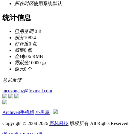
所在时区
使用系统默认
统计信息
已用空间
0 B
积分
10824
好评度
0 点
威望
0 点
金钱
606 RMB
贡献值
10000 点
银元
0 个
意见反馈
mcuzonehz@foxmail.com
Archiver
|
手机版
|
小黑屋
|
Copyright © 2004-2026
野芯科技
版权所有 All Rights Reserved.