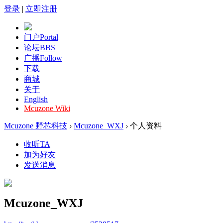
登录
|
立即注册
门户
Portal
论坛
BBS
广播
Follow
下载
商城
关于
English
Mcuzone Wiki
Mcuzone 野芯科技
›
Mcuzone_WXJ
›
个人资料
收听TA
加为好友
发送消息
Mcuzone_WXJ