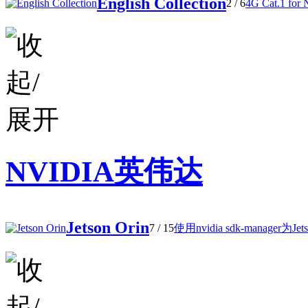
English Collection
2
/ 6
4G Cat.1 for
NVIDIA英伟达
Jetson Orin
7
/ 15
使用nvidia sdk-manager为Jetso