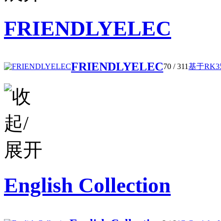
FRIENDLYELEC
FRIENDLYELEC
70
/ 311
基于RK35
English Collection