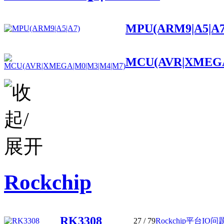
MPU(ARM9|A5|A7
MCU(AVR|XMEGA
Rockchip
RK3308
27
/ 79
Rockchip平台IO