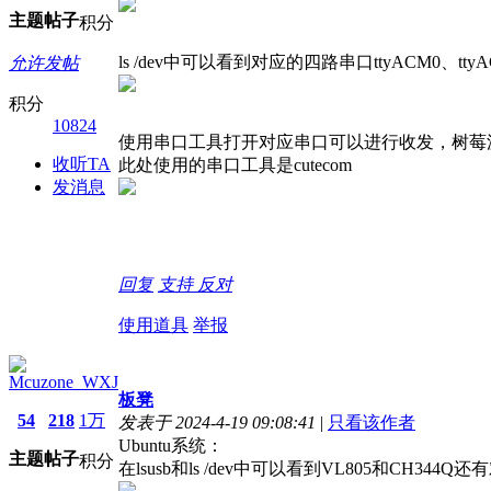
主题
帖子
积分
ls /dev中可以看到对应的四路串口ttyACM0、ttyAC
允许发帖
积分
10824
使用串口工具打开对应串口可以进行收发，树莓派
收听TA
此处使用的串口工具是cutecom
发消息
回复
支持
反对
使用道具
举报
Mcuzone_WXJ
板凳
54
218
1万
发表于 2024-4-19 09:08:41
|
只看该作者
Ubuntu系统：
主题
帖子
积分
在lsusb和ls /dev中可以看到VL805和CH344Q还