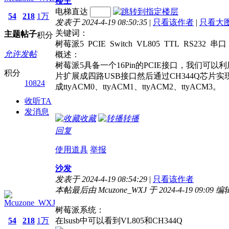
楼主
电梯直达
54
218
1万
发表于 2024-4-19 08:50:35
|
只看该作者
|
只看大
关键词：
主题
帖子
积分
树莓派5 PCIE Switch VL805 TTL RS232 串口
允许发帖
概述：
树莓派5具备一个16Pin的PCIE接口，我们可以
积分
片扩展成四路USB接口然后通过CH344Q芯片
10824
成ttyACM0、ttyACM1、ttyACM2、ttyACM3。
收听TA
发消息
收藏
转播
回复
使用道具
举报
沙发
发表于 2024-4-19 08:54:29
|
只看该作者
本帖最后由 Mcuzone_WXJ 于 2024-4-19 09:09 编
Mcuzone_WXJ
树莓派系统：
54
218
1万
在lsusb中可以看到VL805和CH344Q