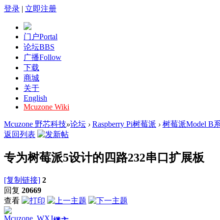
登录
|
立即注册
门户
Portal
论坛
BBS
广播
Follow
下载
商城
关于
English
Mcuzone Wiki
Mcuzone 野芯科技
»
论坛
›
Raspberry Pi树莓派
›
树莓派Model B
返回列表
专为树莓派5设计的四路232串口扩展板
[复制链接]
2
回复
20669
查看
Mcuzone_WXJ